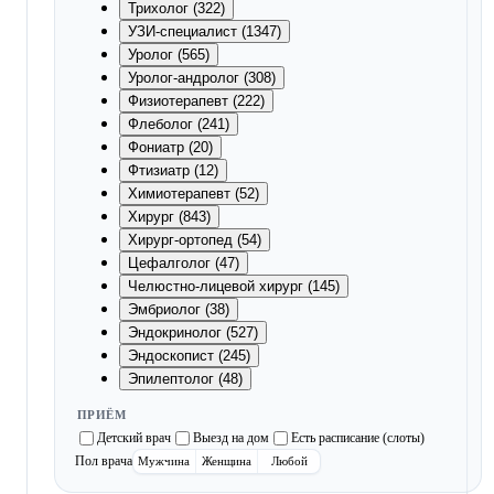
Трихолог (322)
УЗИ-специалист (1347)
Уролог (565)
Уролог-андролог (308)
Физиотерапевт (222)
Флеболог (241)
Фониатр (20)
Фтизиатр (12)
Химиотерапевт (52)
Хирург (843)
Хирург-ортопед (54)
Цефалголог (47)
Челюстно-лицевой хирург (145)
Эмбриолог (38)
Эндокринолог (527)
Эндоскопист (245)
Эпилептолог (48)
ПРИЁМ
Детский врач
Выезд на дом
Есть расписание (слоты)
Пол врача
Мужчина
Женщина
Любой