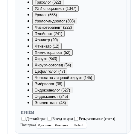
Трихолог (322)
УЗИ-специалист (1347)
Уролог (565)
Уролог-андролог (308)
Физиотерапевт (222)
Флеболог (241)
Фониатр (20)
Фтизиатр (12)
Химиотерапевт (52)
Хирург (843)
Хирург-ортопед (54)
Цефалголог (47)
Челюстно-лицевой хирург (145)
Эмбриолог (38)
Эндокринолог (527)
Эндоскопист (245)
Эпилептолог (48)
ПРИЁМ
Детский врач
Выезд на дом
Есть расписание (слоты)
Пол врача
Мужчина
Женщина
Любой