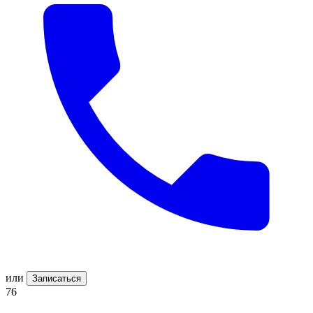
или
Записаться
76