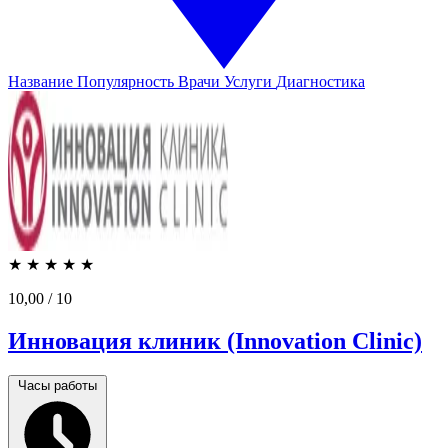
Название
Популярность
Врачи
Услуги
Диагностика
★
★
★
★
★
10,00
/ 10
Инновация клиник (Innovation Clinic)
Часы работы