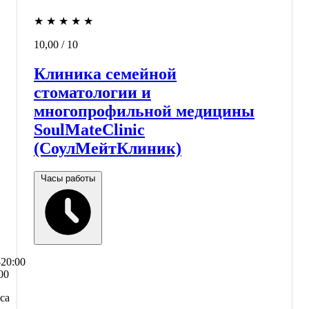
★
★
★
★
★
10,00
/ 10
Клиника семейной
стоматологии и
многопрофильной медицины
SoulMateClinic
(СоулМейтКлиник)
Часы работы
–20:00
00
са