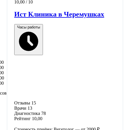
10,00
/ 10
Ист Клиника в Черемушках
Часы работы
00
00
00
00
00
асов
Отзывы
15
Врачи
13
Диагностика
78
Рейтинг
10,00
Стоимость приёма: Вегетолог — от 2000 ₽