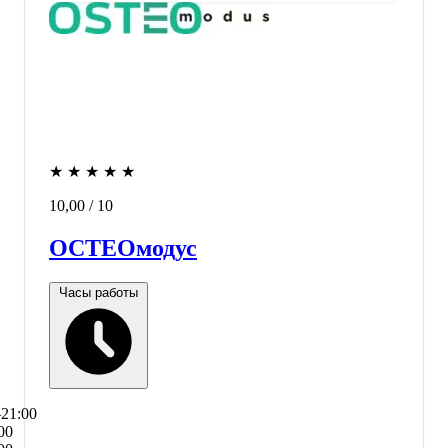
★
★
★
★
★
10,00
/ 10
ОСТЕОмодус
Часы работы
–21:00
00