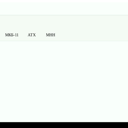
МКБ-11
АТХ
МНН