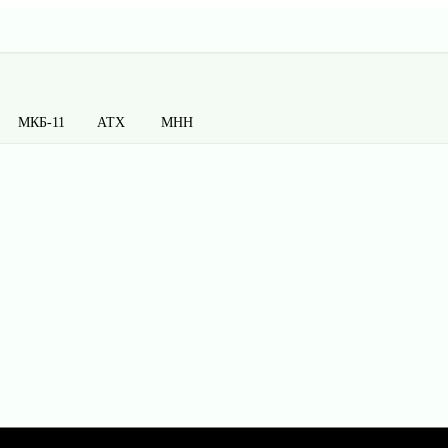
МКБ-11
АТХ
МНН