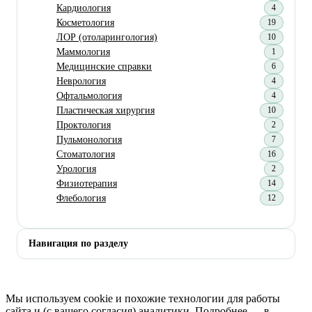
Кардиология
4
Косметология
19
ЛОР (отоларингология)
10
Маммология
1
Медицинские справки
6
Неврология
4
Офтальмология
4
Пластическая хирургия
10
Проктология
2
Пульмонология
7
Стоматология
16
Урология
2
Физиотерапия
14
Флебология
12
Навигация по разделу
Мы используем cookie и похожие технологии для работы
сайта и (с вашего согласия) аналитики. Подробнее — в