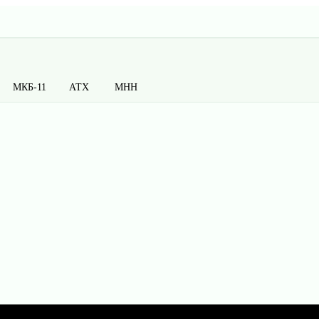
МКБ-11
АТХ
МНН