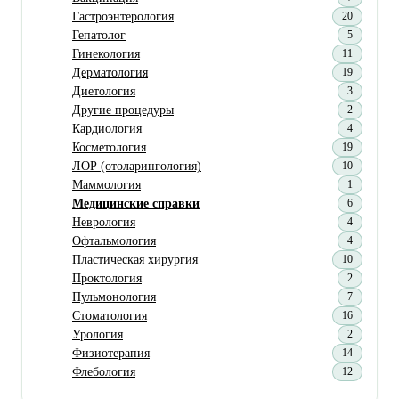
Гастроэнтерология
20
Гепатолог
5
Гинекология
11
Дерматология
19
Диетология
3
Другие процедуры
2
Кардиология
4
Косметология
19
ЛОР (отоларингология)
10
Маммология
1
Медицинские справки
6
Неврология
4
Офтальмология
4
Пластическая хирургия
10
Проктология
2
Пульмонология
7
Стоматология
16
Урология
2
Физиотерапия
14
Флебология
12