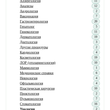
Аллергология
11
Анализы
12
Андрология
2
Вакцинация
7
Гастроэнтерология
20
Гепатолог
5
Гинекология
11
Дерматология
19
Диетология
3
Другие процедуры
2
Кардиология
4
Косметология
19
ЛОР (отоларингология)
10
Маммология
1
Медицинские справки
6
Неврология
4
Офтальмология
4
Пластическая хирургия
10
Проктология
2
Пульмонология
7
Стоматология
16
Урология
2