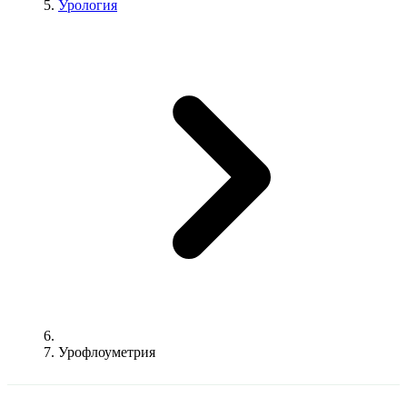
Урология
Урофлоуметрия