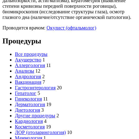
дальнозоркости, астигматизма), кератометрия (выявление
степени кривизны передней поверхности роговицы),
биомикроскопия (исследование структуры глаза), осмотр
глазного дна (наличие/отсутствие органической патологии).
Проводится врачом:
Окулист (офтальмолог)
Процедуры
Все процедуры
Акушерство
1
Аллергология
11
Анализы
12
Андрология
2
Вакцинация
7
Гастроэнтерология
20
Гепатолог
5
Гинекология
11
Дерматология
19
Диетология
3
Другие процедуры
2
Кардиология
4
Косметология
19
ЛОР (отоларингология)
10
Маммология
1