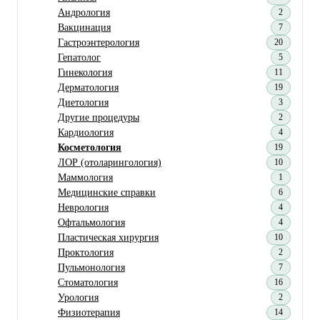
Андрология
2
Вакцинация
7
Гастроэнтерология
20
Гепатолог
5
Гинекология
11
Дерматология
19
Диетология
3
Другие процедуры
2
Кардиология
4
Косметология
19
ЛОР (отоларингология)
10
Маммология
1
Медицинские справки
6
Неврология
4
Офтальмология
4
Пластическая хирургия
10
Проктология
2
Пульмонология
7
Стоматология
16
Урология
2
Физиотерапия
14