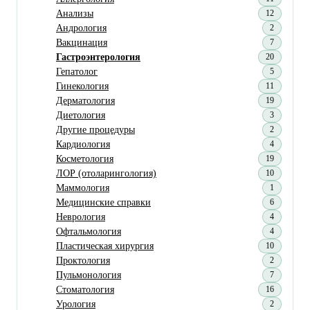
Анализы
12
Андрология
2
Вакцинация
7
Гастроэнтерология
20
Гепатолог
5
Гинекология
11
Дерматология
19
Диетология
3
Другие процедуры
2
Кардиология
4
Косметология
19
ЛОР (отоларингология)
10
Маммология
1
Медицинские справки
6
Неврология
4
Офтальмология
4
Пластическая хирургия
10
Проктология
2
Пульмонология
7
Стоматология
16
Урология
2